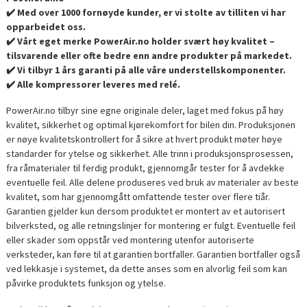
✔️ Med over 1000 fornøyde kunder, er vi stolte av tilliten vi har
opparbeidet oss.
✔️ Vårt eget merke PowerAir.no holder svært høy kvalitet –
tilsvarende eller ofte bedre enn andre produkter på markedet.
✔️ Vi tilbyr 1 års garanti på alle våre understellskomponenter.
✔️ Alle kompressorer leveres med relé.
PowerAir.no tilbyr sine egne originale deler, laget med fokus på høy
kvalitet, sikkerhet og optimal kjørekomfort for bilen din. Produksjonen
er nøye kvalitetskontrollert for å sikre at hvert produkt møter høye
standarder for ytelse og sikkerhet. Alle trinn i produksjonsprosessen,
fra råmaterialer til ferdig produkt, gjennomgår tester for å avdekke
eventuelle feil. Alle delene produseres ved bruk av materialer av beste
kvalitet, som har gjennomgått omfattende tester over flere tiår.
Garantien gjelder kun dersom produktet er montert av et autorisert
bilverksted, og alle retningslinjer for montering er fulgt. Eventuelle feil
eller skader som oppstår ved montering utenfor autoriserte
verksteder, kan føre til at garantien bortfaller. Garantien bortfaller også
ved lekkasje i systemet, da dette anses som en alvorlig feil som kan
påvirke produktets funksjon og ytelse.