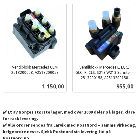
Ventilblokk Mercedes OEM
Ventilblokk Mercedes E, EQC,
2513200058, A2513200058
GLC, R, CLS, S213 W213 Sprinter -
inkl.
2513200158, A2513200158
inkl.
mva.
Pris
Pris
1 150,00
955,00
mva.
✔️ Et av Norges største lager, med over 1000 deler på lager, klare
for rask levering.
✔️ Alle ordrer sendes fra Larvik med PostNord – samme virkedag,
helgeordre neste. Sjekk Postnord sin levering tid på
Postnord.no