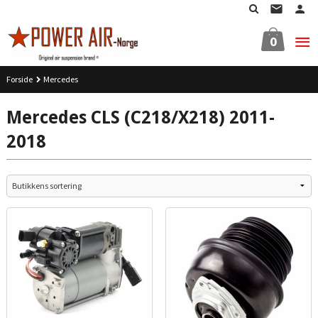
Gå
til
innholdet
0
Forside
Mercedes
Mercedes CLS (C218/X218) 2011-
2018