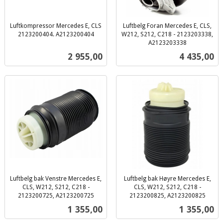
Luftkompressor Mercedes E, CLS
Luftbelg Foran Mercedes E, CLS,
2123200404. A2123200404
W212, S212, C218 - 2123203338,
inkl.
A2123203338
inkl.
mva.
Pris
Pris
2 955,00
4 435,00
mva.
Luftbelg bak Venstre Mercedes E,
Luftbelg bak Høyre Mercedes E,
CLS, W212, S212, C218 -
CLS, W212, S212, C218 -
2123200725, A2123200725
2123200825, A2123200825
inkl.
inkl.
Pris
Pris
1 355,00
1 355,00
mva.
mva.