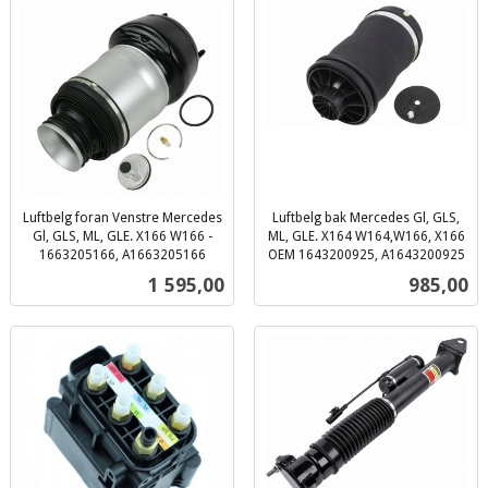
Luftbelg foran Venstre Mercedes
Luftbelg bak Mercedes Gl, GLS,
Gl, GLS, ML, GLE. X166 W166 -
ML, GLE. X164 W164,W166, X166
1663205166, A1663205166
OEM 1643200925, A1643200925
inkl.
inkl.
Pris
Pris
1 595,00
985,00
mva.
mva.