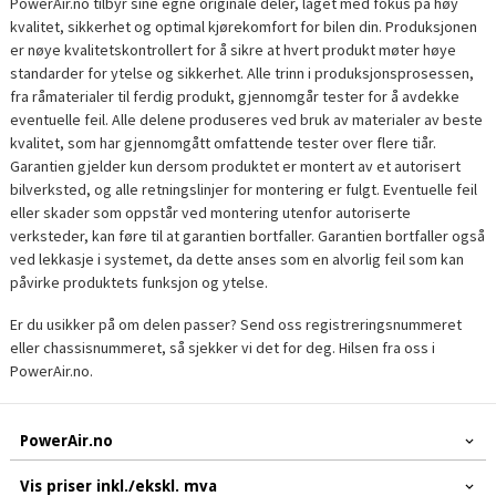
PowerAir.no tilbyr sine egne originale deler, laget med fokus på høy
kvalitet, sikkerhet og optimal kjørekomfort for bilen din. Produksjonen
er nøye kvalitetskontrollert for å sikre at hvert produkt møter høye
standarder for ytelse og sikkerhet. Alle trinn i produksjonsprosessen,
fra råmaterialer til ferdig produkt, gjennomgår tester for å avdekke
eventuelle feil. Alle delene produseres ved bruk av materialer av beste
kvalitet, som har gjennomgått omfattende tester over flere tiår.
Garantien gjelder kun dersom produktet er montert av et autorisert
bilverksted, og alle retningslinjer for montering er fulgt. Eventuelle feil
eller skader som oppstår ved montering utenfor autoriserte
verksteder, kan føre til at garantien bortfaller. Garantien bortfaller også
ved lekkasje i systemet, da dette anses som en alvorlig feil som kan
påvirke produktets funksjon og ytelse.
Er du usikker på om delen passer? Send oss registreringsnummeret
eller chassisnummeret, så sjekker vi det for deg. Hilsen fra oss i
PowerAir.no.
PowerAir.no
Vis priser inkl./ekskl. mva