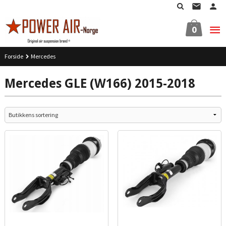
Gå
til
innholdet
0
Forside
Mercedes
Mercedes GLE (W166) 2015-2018