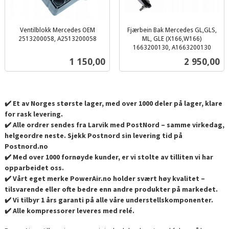
Ventilblokk Mercedes OEM
Fjærbein Bak Mercedes GL,GLS,
2513200058, A2513200058
ML, GLE (X166,W166)
inkl.
1663200130, A1663200130
inkl.
mva.
Pris
Pris
1 150,00
2 950,00
mva.
✔️ Et av Norges største lager, med over 1000 deler på lager, klare
for rask levering.
✔️ Alle ordrer sendes fra Larvik med PostNord – samme virkedag,
helgeordre neste. Sjekk Postnord sin levering tid på
Postnord.no
✔️ Med over 1000 fornøyde kunder, er vi stolte av tilliten vi har
opparbeidet oss.
✔️ Vårt eget merke PowerAir.no holder svært høy kvalitet –
tilsvarende eller ofte bedre enn andre produkter på markedet.
✔️ Vi tilbyr 1 års garanti på alle våre understellskomponenter.
✔️ Alle kompressorer leveres med relé.