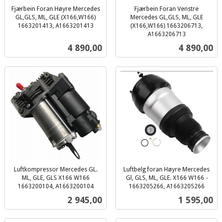
Fjærbein Foran Høyre Mercedes
Fjærbein Foran Venstre
GL,GLS, ML, GLE (X166,W166)
Mercedes GL,GLS, ML, GLE
1663201413, A1663201413
(X166,W166) 1663206713,
inkl.
A1663206713
inkl.
mva.
Pris
Pris
4 890,00
4 890,00
mva.
Luftkompressor Mercedes GL.
Luftbelg foran Høyre Mercedes
ML, GLE, GLS X166 W166
Gl, GLS, ML, GLE. X166 W166 -
1663200104, A1663200104
1663205266, A1663205266
inkl.
inkl.
Pris
Pris
2 945,00
1 595,00
mva.
mva.