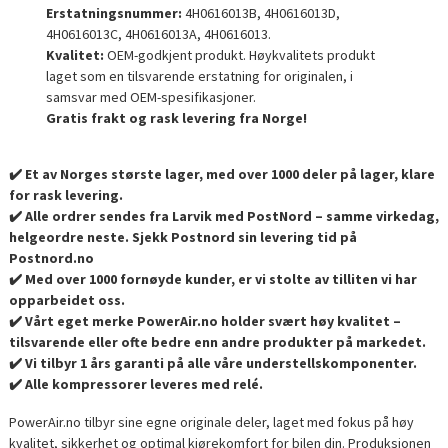
Erstatningsnummer:
4H0616013B, 4H0616013D,
4H0616013C, 4H0616013A, 4H0616013.
Kvalitet:
OEM-godkjent produkt. Høykvalitets produkt
laget som en tilsvarende erstatning for originalen, i
samsvar med OEM-spesifikasjoner.
Gratis frakt og rask levering fra Norge!
✔️ Et av Norges største lager, med over 1000 deler på lager, klare
for rask levering.
✔️ Alle ordrer sendes fra Larvik med PostNord – samme virkedag,
helgeordre neste. Sjekk Postnord sin levering tid på
Postnord.no
✔️ Med over 1000 fornøyde kunder, er vi stolte av tilliten vi har
opparbeidet oss.
✔️ Vårt eget merke PowerAir.no holder svært høy kvalitet –
tilsvarende eller ofte bedre enn andre produkter på markedet.
✔️ Vi tilbyr 1 års garanti på alle våre understellskomponenter.
✔️ Alle kompressorer leveres med relé.
PowerAir.no tilbyr sine egne originale deler, laget med fokus på høy
kvalitet, sikkerhet og optimal kjørekomfort for bilen din. Produksjonen