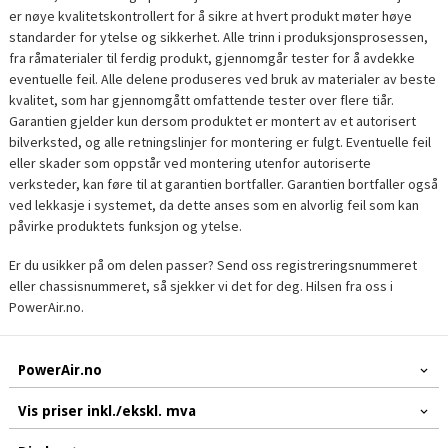
er nøye kvalitetskontrollert for å sikre at hvert produkt møter høye
standarder for ytelse og sikkerhet. Alle trinn i produksjonsprosessen,
fra råmaterialer til ferdig produkt, gjennomgår tester for å avdekke
eventuelle feil. Alle delene produseres ved bruk av materialer av beste
kvalitet, som har gjennomgått omfattende tester over flere tiår.
Garantien gjelder kun dersom produktet er montert av et autorisert
bilverksted, og alle retningslinjer for montering er fulgt. Eventuelle feil
eller skader som oppstår ved montering utenfor autoriserte
verksteder, kan føre til at garantien bortfaller. Garantien bortfaller også
ved lekkasje i systemet, da dette anses som en alvorlig feil som kan
påvirke produktets funksjon og ytelse.
Er du usikker på om delen passer? Send oss registreringsnummeret
eller chassisnummeret, så sjekker vi det for deg. Hilsen fra oss i
PowerAir.no.
PowerAir.no
Vis priser inkl./ekskl. mva