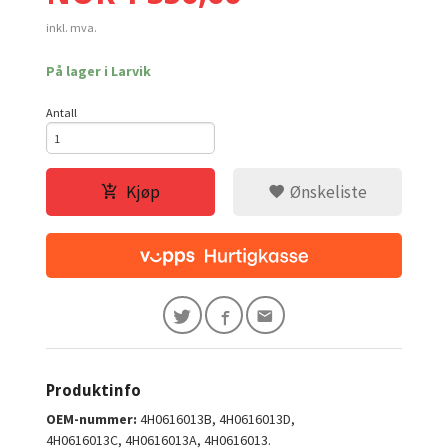
inkl. mva.
På lager i Larvik
Antall
Kjøp
Ønskeliste
Produktinfo
OEM-nummer:
4H0616013B, 4H0616013D,
4H0616013C, 4H0616013A, 4H0616013.