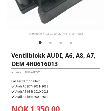
Ventilblokk AUDI, A6, A8, A7, OEM 4H0616013
Ventilblokk AUDI, A6, A8, A7,
OEM 4H0616013
Artikkelnr.:
PWR-A-AF7003
Passer til modeller:
✔️ Audi A6 (C7) 2011-2018
✔️ Audi A7 (G4) 2010-2018
✔️ Audi A8 (D4) 2009-2018
Pris
NOK
1 350,00