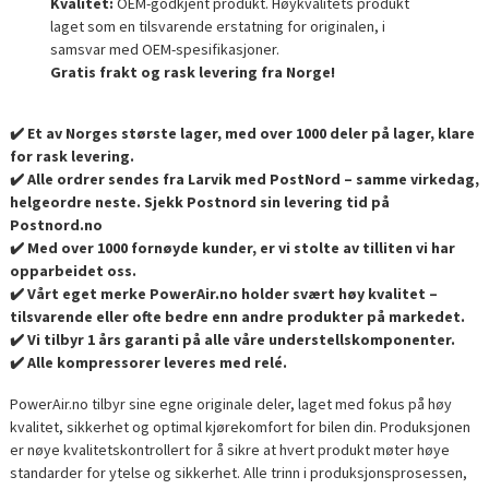
Kvalitet:
OEM-godkjent produkt. Høykvalitets produkt
laget som en tilsvarende erstatning for originalen, i
samsvar med OEM-spesifikasjoner.
Gratis frakt og rask levering fra Norge!
✔️ Et av Norges største lager, med over 1000 deler på lager, klare
for rask levering.
✔️ Alle ordrer sendes fra Larvik med PostNord – samme virkedag,
helgeordre neste. Sjekk Postnord sin levering tid på
Postnord.no
✔️ Med over 1000 fornøyde kunder, er vi stolte av tilliten vi har
opparbeidet oss.
✔️ Vårt eget merke PowerAir.no holder svært høy kvalitet –
tilsvarende eller ofte bedre enn andre produkter på markedet.
✔️ Vi tilbyr 1 års garanti på alle våre understellskomponenter.
✔️ Alle kompressorer leveres med relé.
PowerAir.no tilbyr sine egne originale deler, laget med fokus på høy
kvalitet, sikkerhet og optimal kjørekomfort for bilen din. Produksjonen
er nøye kvalitetskontrollert for å sikre at hvert produkt møter høye
standarder for ytelse og sikkerhet. Alle trinn i produksjonsprosessen,