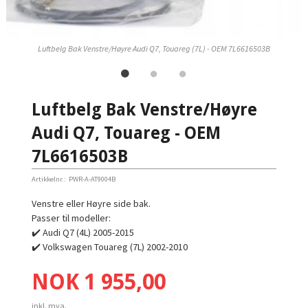
Luftbelg Bak Venstre/Høyre Audi Q7, Touareg (7L) - OEM 7L6616503B
Luftbelg Bak Venstre/Høyre
Audi Q7, Touareg - OEM
7L6616503B
Artikkelnr.:
PWR-A-AT9004B
Venstre eller Høyre side bak.
Passer til modeller:
✔️ Audi Q7 (4L) 2005-2015
✔️ Volkswagen Touareg (7L) 2002-2010
Pris
NOK
1 955,00
inkl. mva.