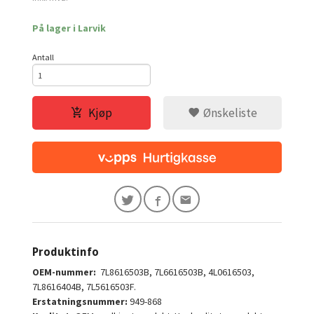
På lager i Larvik
Antall
Kjøp
Ønskeliste
Produktinfo
OEM-nummer:
7L8616503B, 7L6616503B, 4L0616503,
7L8616404B, 7L5616503F.
Erstatningsnummer:
949-868