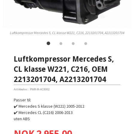
Luftkompressor Mercedes S, CL klasse W221, C216, 2213201704, A2213201704
Luftkompressor Mercedes S,
CL klasse W221, C216, OEM
2213201704, A2213201704
Artikkelnr.:
PWR-M-AC8002
Passer til:
✔️ Mercedes S klasse (W221) 2005-2012
✔️ Mercedes CL (C216) 2006-2013
uten ABS
Pris