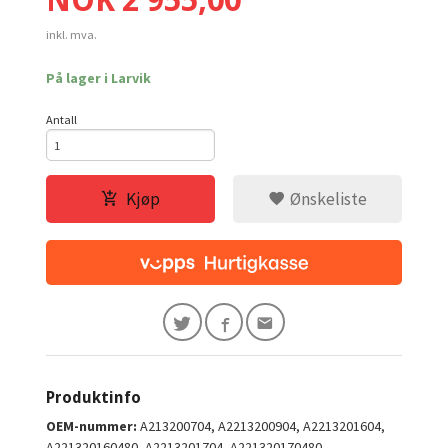
NOK
2 955,00
inkl. mva.
På lager i Larvik
Antall
Kjøp
Ønskeliste
Produktinfo
OEM-nummer:
A213200704, A2213200904, A2213201604,
A221320160480, A2213201704, A221320170480,