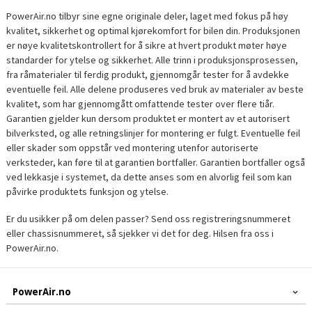
PowerAir.no tilbyr sine egne originale deler, laget med fokus på høy
kvalitet, sikkerhet og optimal kjørekomfort for bilen din. Produksjonen
er nøye kvalitetskontrollert for å sikre at hvert produkt møter høye
standarder for ytelse og sikkerhet. Alle trinn i produksjonsprosessen,
fra råmaterialer til ferdig produkt, gjennomgår tester for å avdekke
eventuelle feil. Alle delene produseres ved bruk av materialer av beste
kvalitet, som har gjennomgått omfattende tester over flere tiår.
Garantien gjelder kun dersom produktet er montert av et autorisert
bilverksted, og alle retningslinjer for montering er fulgt. Eventuelle feil
eller skader som oppstår ved montering utenfor autoriserte
verksteder, kan føre til at garantien bortfaller. Garantien bortfaller også
ved lekkasje i systemet, da dette anses som en alvorlig feil som kan
påvirke produktets funksjon og ytelse.
Er du usikker på om delen passer? Send oss registreringsnummeret
eller chassisnummeret, så sjekker vi det for deg. Hilsen fra oss i
PowerAir.no.
PowerAir.no