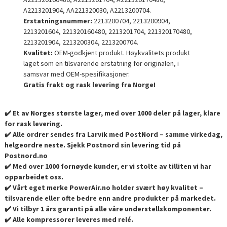
A2213201904, AA221320030, A2213200704.
Erstatningsnummer:
2213200704, 2213200904,
2213201604, 221320160480, 2213201704, 221320170480,
2213201904, 2213200304, 2213200704.
Kvalitet:
OEM-godkjent produkt. Høykvalitets produkt
laget som en tilsvarende erstatning for originalen, i
samsvar med OEM-spesifikasjoner.
Gratis frakt og rask levering fra Norge!
✔️ Et av Norges største lager, med over 1000 deler på lager, klare
for rask levering.
✔️ Alle ordrer sendes fra Larvik med PostNord – samme virkedag,
helgeordre neste. Sjekk Postnord sin levering tid på
Postnord.no
✔️ Med over 1000 fornøyde kunder, er vi stolte av tilliten vi har
opparbeidet oss.
✔️ Vårt eget merke PowerAir.no holder svært høy kvalitet –
tilsvarende eller ofte bedre enn andre produkter på markedet.
✔️ Vi tilbyr 1 års garanti på alle våre understellskomponenter.
✔️ Alle kompressorer leveres med relé.