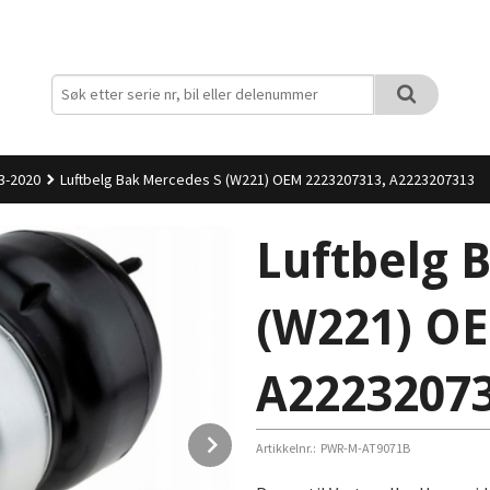
3-2020
Luftbelg Bak Mercedes S (W221) OEM 2223207313, A2223207313
Luftbelg 
(W221) OE
A2223207
Next
Artikkelnr.:
PWR-M-AT9071B