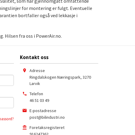
te kvalitet, som har gjennomgått omfattende
ningslinjer for montering er fulgt. Eventuelle
arantien bortfaller også ved lekkasje i
. Hilsen fra oss i PowerAir.no.
Kontakt oss
Adresse
Ringdalskogen Næringspark
,
3270
Larvik
Telefon
46 51 03 49
E-postadresse
post@bilindustri.no
passord?
Foretaksregisteret
916247362