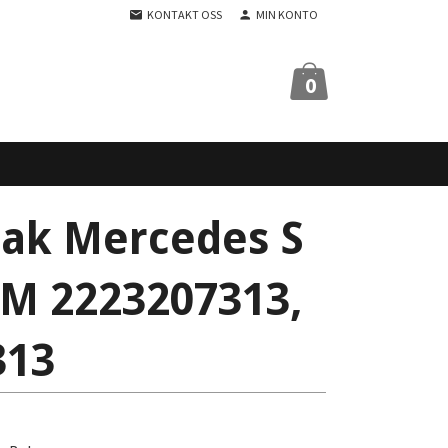
KONTAKT OSS
MIN KONTO
0
Bak Mercedes S
M 2223207313,
313