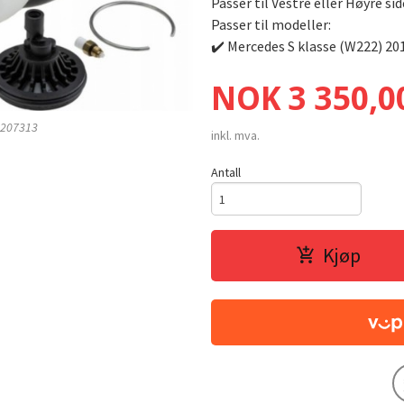
Passer til Vestre eller Høyre sid
Passer til modeller:
✔️ Mercedes S klasse (W222) 20
Pris
NOK
3 350,0
Luftbelg Bak Mercedes S (W221) OEM 2
3207313
inkl. mva.
Antall
Kjøp