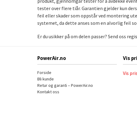
produkt, gjennomgår tester for å avdekke event
tester over flere tiår. Garantien gjelder kun de
feil eller skader som oppstår ved montering uten
systemet, da dette anses som en alvorlig feil s
Er du usikker på om delen passer? Send oss regi
PowerAir.no
Vis pr
Forside
Vis pri
Bli kunde
Retur og garanti – PowerAir.no
Kontakt oss