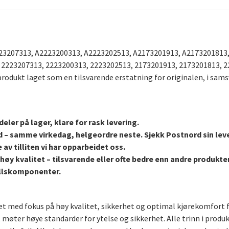
23207313, A2223200313, A2223202513, A2173201913, A2173201813,
 2223207313, 2223200313, 2223202513, 2173201913, 2173201813, 2
odukt laget som en tilsvarende erstatning for originalen, i sam
eler på lager, klare for rask levering.
d – samme virkedag, helgeordre neste. Sjekk Postnord sin lev
 av tilliten vi har opparbeidet oss.
høy kvalitet – tilsvarende eller ofte bedre enn andre produkt
stellskomponenter.
aget med fokus på høy kvalitet, sikkerhet og optimal kjørekomfort 
t møter høye standarder for ytelse og sikkerhet. Alle trinn i produ