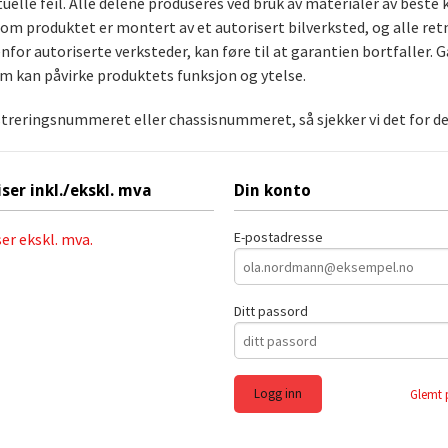
uelle feil. Alle delene produseres ved bruk av materialer av bes
rsom produktet er montert av et autorisert bilverksted, og alle ret
for autoriserte verksteder, kan føre til at garantien bortfaller. G
om kan påvirke produktets funksjon og ytelse.
streringsnummeret eller chassisnummeret, så sjekker vi det for deg
iser inkl./ekskl. mva
Din konto
E-postadresse
ser ekskl. mva.
Ditt passord
Glemt 