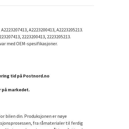
 A2223207413, A2223200413, A2223205213.
223207413, 2223200413, 2223205213.
svar med OEM-spesifikasjoner.
ering tid på Postnord.no
er på markedet.
for bilen din. Produksjonen er nøye
ksjonsprosessen, fra råmaterialer til ferdig