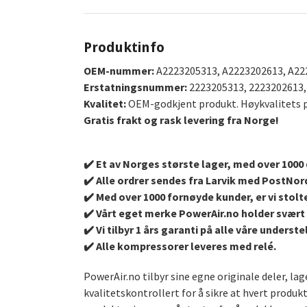
Produktinfo
OEM-nummer:
A2223205313, A2223202613, A22
Erstatningsnummer:
2223205313, 2223202613,
Kvalitet:
OEM-godkjent produkt. Høykvalitets pr
Gratis frakt og rask levering fra Norge!
✔️ Et av Norges største lager, med over 1000 d
✔️ Alle ordrer sendes fra Larvik med PostNor
✔️ Med over 1000 fornøyde kunder, er vi stolte
✔️ Vårt eget merke PowerAir.no holder svært 
✔️ Vi tilbyr 1 års garanti på alle våre under
✔️ Alle kompressorer leveres med relé.
PowerAir.no tilbyr sine egne originale deler, l
kvalitetskontrollert for å sikre at hvert produk