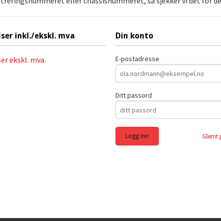
streringsnummeret eller chassisnummeret, så sjekker vi det for deg
iser inkl./ekskl. mva
Din konto
E-postadresse
ser ekskl. mva.
Ditt passord
Glemt 