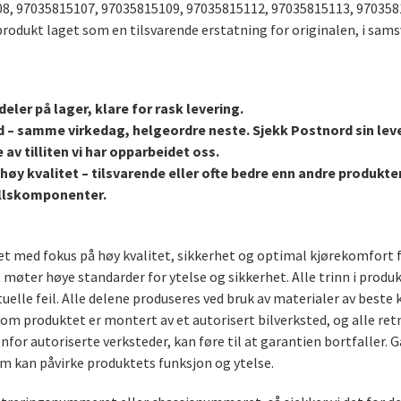
8, 97035815107, 97035815109, 97035815112, 97035815113, 970358
odukt laget som en tilsvarende erstatning for originalen, i sam
eler på lager, klare for rask levering.
d – samme virkedag, helgeordre neste. Sjekk Postnord sin lev
 av tilliten vi har opparbeidet oss.
høy kvalitet – tilsvarende eller ofte bedre enn andre produkt
stellskomponenter.
aget med fokus på høy kvalitet, sikkerhet og optimal kjørekomfort 
t møter høye standarder for ytelse og sikkerhet. Alle trinn i produ
uelle feil. Alle delene produseres ved bruk av materialer av bes
rsom produktet er montert av et autorisert bilverksted, og alle ret
for autoriserte verksteder, kan føre til at garantien bortfaller. G
om kan påvirke produktets funksjon og ytelse.