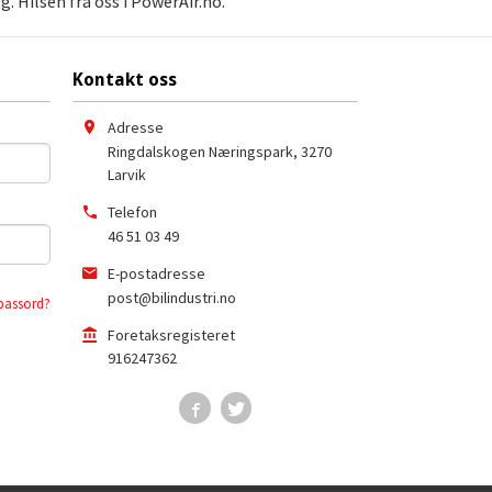
. Hilsen fra oss i PowerAir.no.
Kontakt oss
Adresse
Ringdalskogen Næringspark
,
3270
Larvik
Telefon
46 51 03 49
E-postadresse
post@bilindustri.no
passord?
Foretaksregisteret
916247362