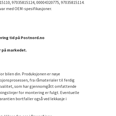
15110, 97035815124, 00004320775, 97035815114.
svar med OEM-spesifikasjoner.
ering tid på Postnord.no
er på markedet.
for bilen din. Produksjonen er nøye
ksjonsprosessen, fra råmaterialer til ferdig
te kvalitet, som har gjennomgått omfattende
ningslinjer for montering er fulgt. Eventuelle
arantien bortfaller også ved lekkasje i