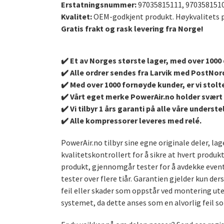
Erstatningsnummer:
97035815111, 9703581510
Kvalitet:
OEM-godkjent produkt. Høykvalitets pr
Gratis frakt og rask levering fra Norge!
✔️ Et av Norges største lager, med over 1000 d
✔️ Alle ordrer sendes fra Larvik med PostNor
✔️ Med over 1000 fornøyde kunder, er vi stolte
✔️ Vårt eget merke PowerAir.no holder svært 
✔️ Vi tilbyr 1 års garanti på alle våre under
✔️ Alle kompressorer leveres med relé.
PowerAir.no tilbyr sine egne originale deler, l
kvalitetskontrollert for å sikre at hvert produk
produkt, gjennomgår tester for å avdekke event
tester over flere tiår. Garantien gjelder kun de
feil eller skader som oppstår ved montering uten
systemet, da dette anses som en alvorlig feil s