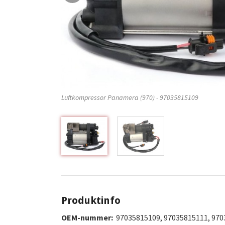
Luftkompressor Panamera (970) - 97035815109
Produktinfo
OEM-nummer:
97035815109, 97035815111, 970