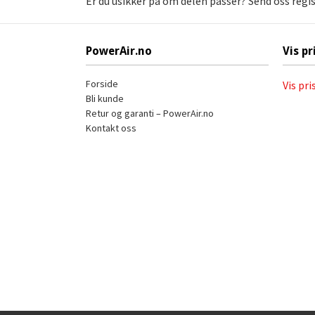
Er du usikker på om delen passer? Send oss regi
PowerAir.no
Vis pr
Forside
Vis pri
Bli kunde
Retur og garanti – PowerAir.no
Kontakt oss