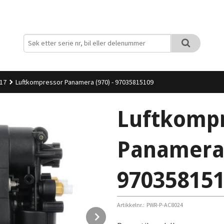
017
Luftkompressor Panamera (970) - 97035815109
Luftkomp
Panamera 
97035815
Artikkelnr.:
PWR-P-AC8024
Next