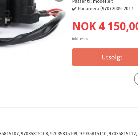
Passer til modeller:
✔️ Panamera (970) 2009-2017.
Pris
NOK
4 150,0
inkl. mva.
Utsolgt
Luftkompressor Panamera (970) - 9703
35815107, 97035815108, 97035815109, 97035815110, 97035815112,