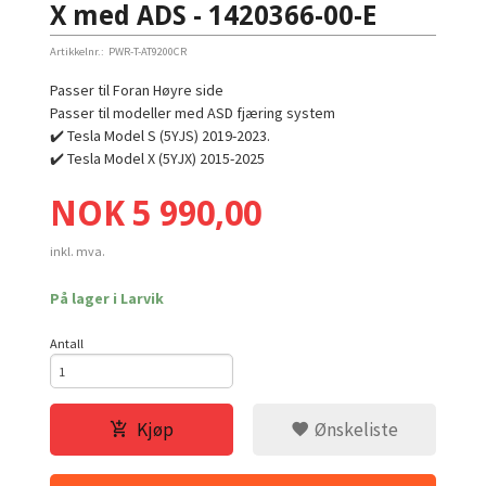
X med ADS - 1420366-00-E
Artikkelnr.:
PWR-T-AT9200CR
Passer til Foran Høyre side
Passer til modeller med ASD fjæring system
✔️ Tesla Model S (5YJS) 2019-2023.
✔️ Tesla Model X (5YJX) 2015-2025
Pris
NOK
5 990,00
inkl. mva.
På lager i Larvik
Antall
Kjøp
Ønskeliste