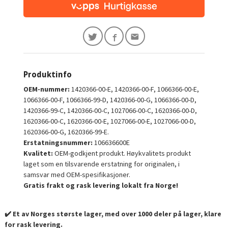
Produktinfo
OEM-nummer:
1420366-00-E, 1420366-00-F, 1066366-00-E,
1066366-00-F, 1066366-99-D, 1420366-00-G, 1066366-00-D,
1420366-99-C, 1420366-00-C, 1027066-00-C, 1620366-00-D,
1620366-00-C, 1620366-00-E, 1027066-00-E, 1027066-00-D,
1620366-00-G, 1620366-99-E.
Erstatningsnummer:
106636600E
Kvalitet:
OEM-godkjent produkt. Høykvalitets produkt
laget som en tilsvarende erstatning for originalen, i
samsvar med OEM-spesifikasjoner.
Gratis frakt og rask levering lokalt fra Norge!
✔️ Et av Norges største lager, med over 1000 deler på lager, klare
for rask levering.