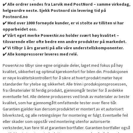
✔️ Alle ordrer sendes fra Larvik med PostNord – samme virkedag,
helgeordre neste. Sjekk Postnord sin levering tid på
Postnord.no
✔️ Med over 1000 fornøyde kunder, er vi stolte av tilliten vi har
opparbeidet oss.
✔️ Vårt eget merke PowerAir.no holder svært høy kvalitet –
tilsvarende eller ofte bedre enn andre produkter på markedet.
✔️ Vi tilbyr 1 års garanti på alle våre understellskomponenter.
✔️ Alle kompressorer leveres med relé.
PowerAir.no tilbyr sine egne originale deler, laget med fokus på høy
kvalitet, sikkerhet og optimal kjørekomfort for bilen din. Produksjonen
er nøye kvalitetskontrollert for å sikre at hvert produkt møter høye
standarder for ytelse og sikkerhet. Alle trinn i produksjonsprosessen,
fra råmaterialer til ferdig produkt, gjennomgår tester for å avdekke
eventuelle feil. Alle delene produseres ved bruk av materialer av beste
kvalitet, som har gjennomgått omfattende tester over flere tiår.
Garantien gjelder kun dersom produktet er montert av et autorisert
bilverksted, og alle retningslinjer for montering er fulgt. Eventuelle feil
eller skader som oppstår ved montering utenfor autoriserte
verksteder, kan føre til at garantien bortfaller. Garantien bortfaller også