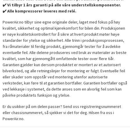
✔️ Vi tilbyr 1 års garanti på alle våre understellskomponenter.
✔️ Alle kompressorer leveres med relé.
PowerAir.no tilbyr sine egne originale deler, laget med fokus på høy
kvalitet, sikkerhet og optimal kjørekomfort for bilen din. Produksjonen
er nøye kvalitetskontrollert for å sikre at hvert produkt møter høye
standarder for ytelse og sikkerhet. Alle trinn i produksjonsprosessen,
fra råmaterialer til ferdig produkt, gjennomgår tester for å avdekke
eventuelle feil. Alle delene produseres ved bruk av materialer av beste
kvalitet, som har gjennomgått omfattende tester over flere tiår.
Garantien gjelder kun dersom produktet er montert av et autorisert
bilverksted, og alle retningslinjer for montering er fulgt. Eventuelle feil
eller skader som oppstår ved montering utenfor autoriserte
verksteder, kan føre til at garantien bortfaller. Garantien bortfaller også
ved lekkasje i systemet, da dette anses som en alvorlig feil som kan
påvirke produktets funksjon og ytelse.
Er du usikker på om delen passer? Send oss registreringsnummeret
eller chassisnummeret, så sjekker vi det for deg. Hilsen fra oss i
PowerAir.no.