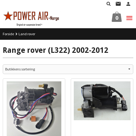
Gå
til
innholdet
0
Forside
Land rover
Range rover (L322) 2002-2012