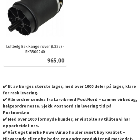
Luftbelg Bak Range rover (L322) -
RKB500240
inkl.
Pris
965,00
mva.
✔️ Et av Norges største lager, med over 1000 deler på lager, klare
for rask levering.
✔️ Alle ordrer sendes fra Larvik med PostNord – samme virkedag,
helgeordre neste. Sjekk Postnord sin levering tid på
Postnord.no
✔️ Med over 1000 fornøyde kunder, er vi stolte av tilliten vi har
opparbeidet oss.
✔️ Vårt eget merke PowerAir.no holder svært høy kvalitet –
tilsvarende eller ofte bedre enn andre produkter på markedet.