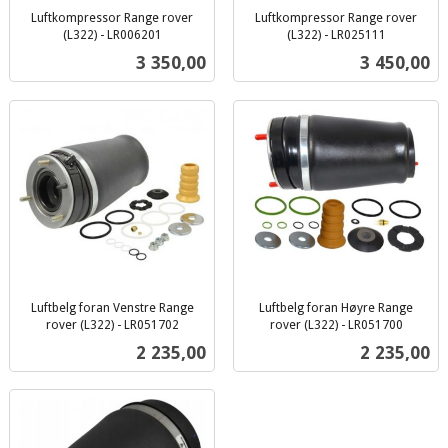
Luftkompressor Range rover
Luftkompressor Range rover
(L322) - LR006201
(L322) - LR025111
inkl.
inkl.
Pris
Pris
3 350,00
3 450,00
mva.
mva.
Luftbelg foran Venstre Range
Luftbelg foran Høyre Range
rover (L322) - LR051702
rover (L322) - LR051700
inkl.
inkl.
Pris
Pris
2 235,00
2 235,00
mva.
mva.