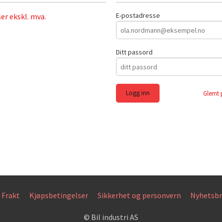
E-postadresse
ser ekskl. mva.
Ditt passord
Glemt 
Frakt
Kjøpsbetingelser
Sikkerhet og personvern
Nyhetsbr
© Bil industri AS