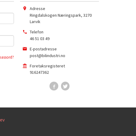
Adresse
Ringdalskogen Næringspark
,
3270
Larvik
Telefon
46 51 03 49
E-postadresse
post@bilindustri.no
passord?
Foretaksregisteret
916247362
ev