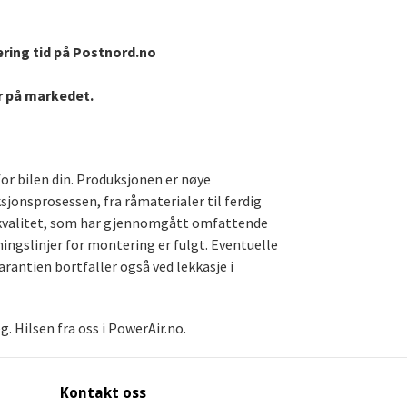
ering tid på Postnord.no
er på markedet.
for bilen din. Produksjonen er nøye
ksjonsprosessen, fra råmaterialer til ferdig
te kvalitet, som har gjennomgått omfattende
ningslinjer for montering er fulgt. Eventuelle
arantien bortfaller også ved lekkasje i
. Hilsen fra oss i PowerAir.no.
Kontakt oss