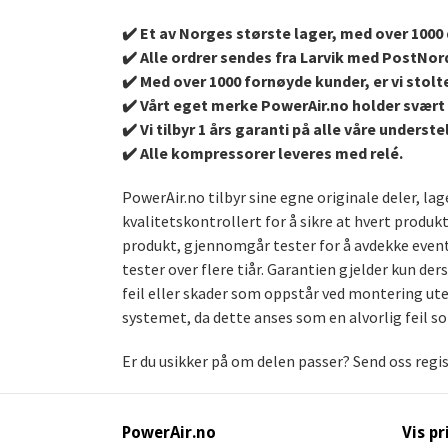
✔️ Et av Norges største lager, med over 1000 d
✔️ Alle ordrer sendes fra Larvik med PostNor
✔️ Med over 1000 fornøyde kunder, er vi stolte
✔️ Vårt eget merke PowerAir.no holder svært 
✔️ Vi tilbyr 1 års garanti på alle våre under
✔️ Alle kompressorer leveres med relé.
PowerAir.no tilbyr sine egne originale deler, l
kvalitetskontrollert for å sikre at hvert produk
produkt, gjennomgår tester for å avdekke event
tester over flere tiår. Garantien gjelder kun de
feil eller skader som oppstår ved montering uten
systemet, da dette anses som en alvorlig feil s
Er du usikker på om delen passer? Send oss regi
PowerAir.no
Vis pr