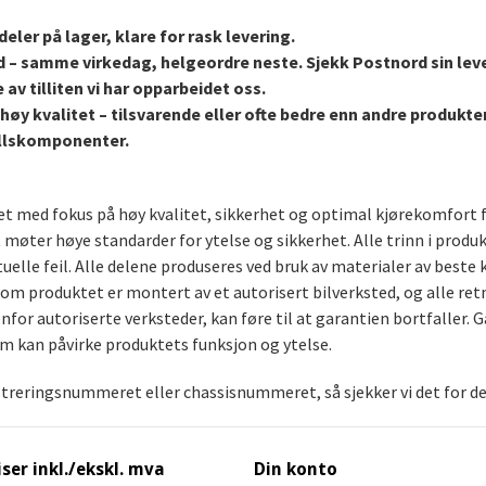
eler på lager, klare for rask levering.
d – samme virkedag, helgeordre neste. Sjekk Postnord sin lev
 av tilliten vi har opparbeidet oss.
høy kvalitet – tilsvarende eller ofte bedre enn andre produkt
stellskomponenter.
aget med fokus på høy kvalitet, sikkerhet og optimal kjørekomfort 
t møter høye standarder for ytelse og sikkerhet. Alle trinn i produ
uelle feil. Alle delene produseres ved bruk av materialer av bes
rsom produktet er montert av et autorisert bilverksted, og alle ret
for autoriserte verksteder, kan føre til at garantien bortfaller. G
om kan påvirke produktets funksjon og ytelse.
streringsnummeret eller chassisnummeret, så sjekker vi det for deg
iser inkl./ekskl. mva
Din konto