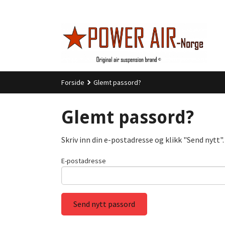
Gå
til
innholdet
Forside
Glemt passord?
Glemt passord?
Skriv inn din e-postadresse og klikk "Send nytt".
E-postadresse