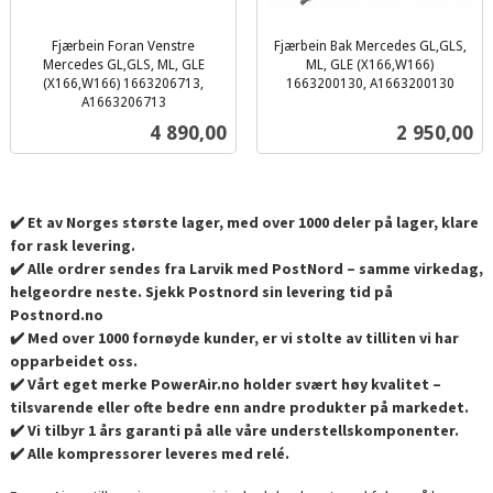
Fjærbein Foran Venstre
Fjærbein Bak Mercedes GL,GLS,
Mercedes GL,GLS, ML, GLE
ML, GLE (X166,W166)
(X166,W166) 1663206713,
1663200130, A1663200130
inkl.
A1663206713
inkl.
mva.
Pris
Pris
4 890,00
2 950,00
mva.
✔️ Et av Norges største lager, med over 1000 deler på lager, klare
for rask levering.
✔️ Alle ordrer sendes fra Larvik med PostNord – samme virkedag,
helgeordre neste. Sjekk Postnord sin levering tid på
Postnord.no
✔️ Med over 1000 fornøyde kunder, er vi stolte av tilliten vi har
opparbeidet oss.
✔️ Vårt eget merke PowerAir.no holder svært høy kvalitet –
tilsvarende eller ofte bedre enn andre produkter på markedet.
✔️ Vi tilbyr 1 års garanti på alle våre understellskomponenter.
✔️ Alle kompressorer leveres med relé.