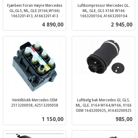
Fjærbein Foran Høyre Mercedes
Luftkompressor Mercedes GL.
GL,GLS, ML, GLE (X166,W166)
ML, GLE, GLS X166 W166
1663201413, A1663201413
1663200104, A1663200104
inkl.
inkl.
Pris
Pris
4 890,00
2 945,00
mva.
mva.
Ventilblokk Mercedes OEM
Luftbelg bak Mercedes Gl, GLS,
2513200058, A2513200058
ML, GLE. X164 W164,W166, X166
inkl.
OEM 1643200925, A1643200925
inkl.
mva.
Pris
Pris
1 150,00
985,00
mva.