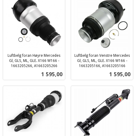
Luftbelg foran Høyre Mercedes
Luftbelg foran Venstre Mercedes
Gl, GLS, ML, GLE. X166 W166 -
Gl, GLS, ML, GLE. X166 W166 -
1663205266, A1663205266
1663205166, A1663205166
inkl.
inkl.
Pris
Pris
1 595,00
1 595,00
mva.
mva.