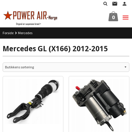
Gå
til
innholdet
0
Forside
Mercedes
Mercedes GL (X166) 2012-2015