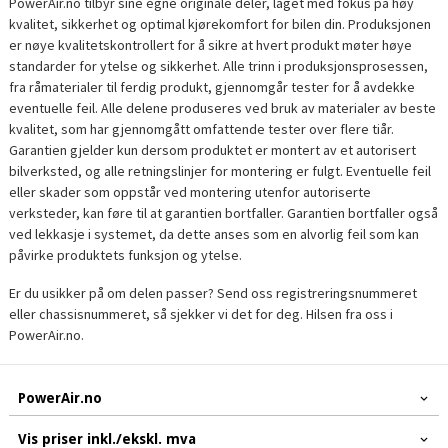
PowerAir.no tilbyr sine egne originale deler, laget med fokus på høy
kvalitet, sikkerhet og optimal kjørekomfort for bilen din. Produksjonen
er nøye kvalitetskontrollert for å sikre at hvert produkt møter høye
standarder for ytelse og sikkerhet. Alle trinn i produksjonsprosessen,
fra råmaterialer til ferdig produkt, gjennomgår tester for å avdekke
eventuelle feil. Alle delene produseres ved bruk av materialer av beste
kvalitet, som har gjennomgått omfattende tester over flere tiår.
Garantien gjelder kun dersom produktet er montert av et autorisert
bilverksted, og alle retningslinjer for montering er fulgt. Eventuelle feil
eller skader som oppstår ved montering utenfor autoriserte
verksteder, kan føre til at garantien bortfaller. Garantien bortfaller også
ved lekkasje i systemet, da dette anses som en alvorlig feil som kan
påvirke produktets funksjon og ytelse.
Er du usikker på om delen passer? Send oss registreringsnummeret
eller chassisnummeret, så sjekker vi det for deg. Hilsen fra oss i
PowerAir.no.
PowerAir.no
Vis priser inkl./ekskl. mva