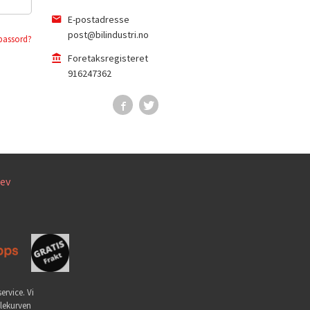
E-postadresse
post@bilindustri.no
passord?
Foretaksregisteret
916247362
ev
ervice. Vi
dlekurven