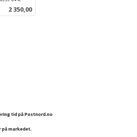
Pris
2 350,00
Kjøp
ering tid på Postnord.no
er på markedet.