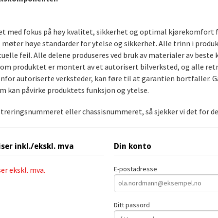
aget med fokus på høy kvalitet, sikkerhet og optimal kjørekomfort 
t møter høye standarder for ytelse og sikkerhet. Alle trinn i produ
uelle feil. Alle delene produseres ved bruk av materialer av bes
rsom produktet er montert av et autorisert bilverksted, og alle ret
for autoriserte verksteder, kan føre til at garantien bortfaller. G
om kan påvirke produktets funksjon og ytelse.
streringsnummeret eller chassisnummeret, så sjekker vi det for deg
iser inkl./ekskl. mva
Din konto
E-postadresse
ser ekskl. mva.
Ditt passord