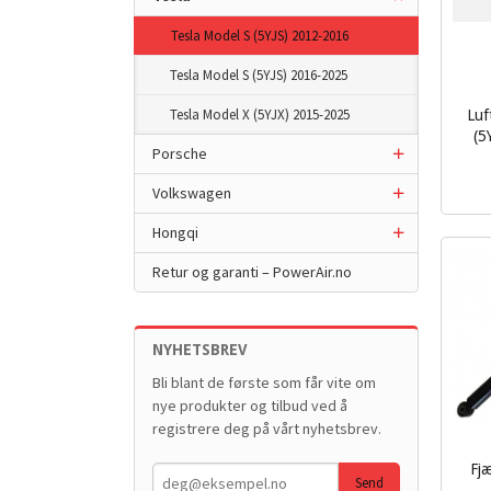
Tesla Model S (5YJS) 2012-2016
Tesla Model S (5YJS) 2016-2025
Tesla Model X (5YJX) 2015-2025
Luf
(5
Porsche
inkl.
mva.
Volkswagen
Hongqi
Retur og garanti – PowerAir.no
NYHETSBREV
Bli blant de første som får vite om
nye produkter og tilbud ved å
registrere deg på vårt nyhetsbrev.
Fjæ