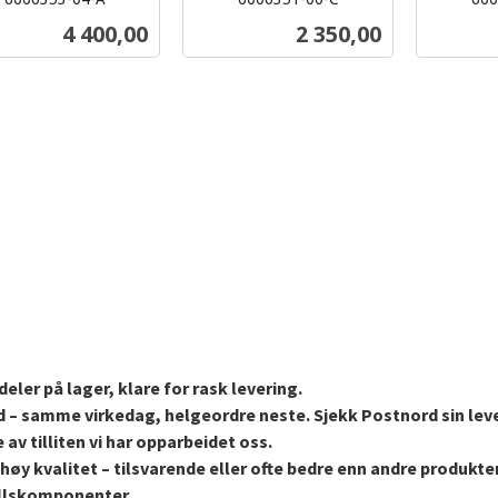
inkl.
inkl.
Pris
Pris
4 400,00
2 350,00
mva.
mva.
Kjøp
Kjøp
eler på lager, klare for rask levering.
d – samme virkedag, helgeordre neste. Sjekk Postnord sin lev
 av tilliten vi har opparbeidet oss.
høy kvalitet – tilsvarende eller ofte bedre enn andre produkt
stellskomponenter.