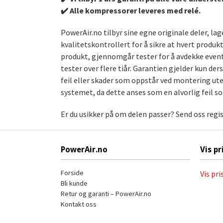
✔️ Alle kompressorer leveres med relé.
PowerAir.no tilbyr sine egne originale deler, l
kvalitetskontrollert for å sikre at hvert produk
produkt, gjennomgår tester for å avdekke event
tester over flere tiår. Garantien gjelder kun de
feil eller skader som oppstår ved montering uten
systemet, da dette anses som en alvorlig feil s
Er du usikker på om delen passer? Send oss regi
PowerAir.no
Vis pr
Forside
Vis pri
Bli kunde
Retur og garanti – PowerAir.no
Kontakt oss