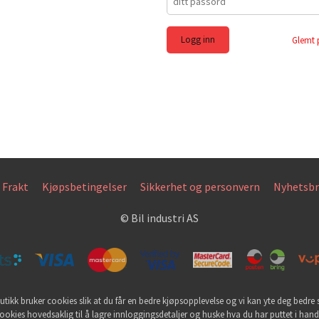
Glemt 
Frakt
Kjøpsbetingelser
Sikkerhet og personvern
Nyhetsbr
© Bil industri AS
utikk bruker cookies slik at du får en bedre kjøpsopplevelse og vi kan yte deg bedre s
ookies hovedsaklig til å lagre innloggingsdetaljer og huske hva du har puttet i han