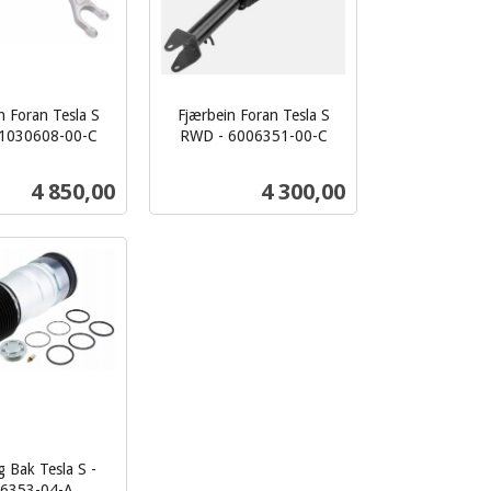
n Foran Tesla S
Fjærbein Foran Tesla S
1030608-00-C
RWD - 6006351-00-C
inkl.
mva.
Pris
Pris
4 850,00
4 300,00
Kjøp
Kjøp
g Bak Tesla S -
6353-04-A