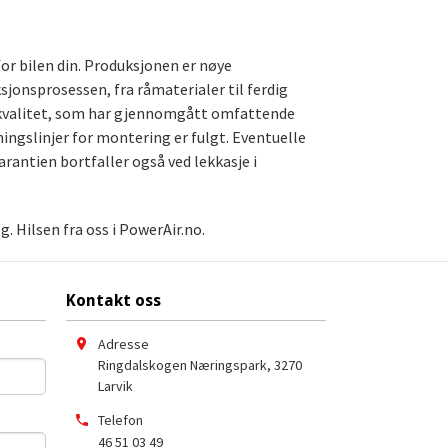
for bilen din. Produksjonen er nøye
ksjonsprosessen, fra råmaterialer til ferdig
te kvalitet, som har gjennomgått omfattende
ningslinjer for montering er fulgt. Eventuelle
arantien bortfaller også ved lekkasje i
. Hilsen fra oss i PowerAir.no.
Kontakt oss
Adresse
Ringdalskogen Næringspark
,
3270
Larvik
Telefon
46 51 03 49