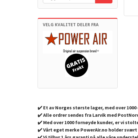
inkl.
mva.
VELG KVALITET DELER FRA
✔️ Et av Norges største lager, med over 1000 d
✔️ Alle ordrer sendes fra Larvik med PostNor
✔️ Med over 1000 fornøyde kunder, er vi stolte
✔️ Vårt eget merke PowerAir.no holder svært 
✔️ Vi tilbyr 1 års garanti på alle våre under