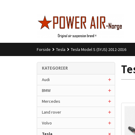
Gå
til
innholdet
Forside
Tesla
Tesla Model S (5YJS) 2012-2016
Te
KATEGORIER
Audi
BMW
Mercedes
Land rover
Volvo
Tesla