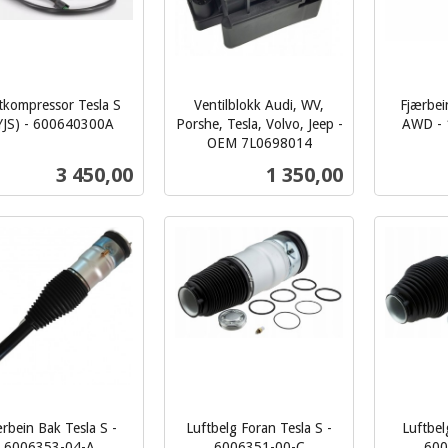
tkompressor Tesla S
Ventilblokk Audi, WV,
Fjærbei
YJS) - 600640300A
Porshe, Tesla, Volvo, Jeep -
AWD - 
inkl.
OEM 7L0698014
inkl.
mva.
Pris
Pris
3 450,00
1 350,00
mva.
Kjøp
Kjøp
rbein Bak Tesla S -
Luftbelg Foran Tesla S -
Luftbel
6006353-04-A
6006351-00-C
600